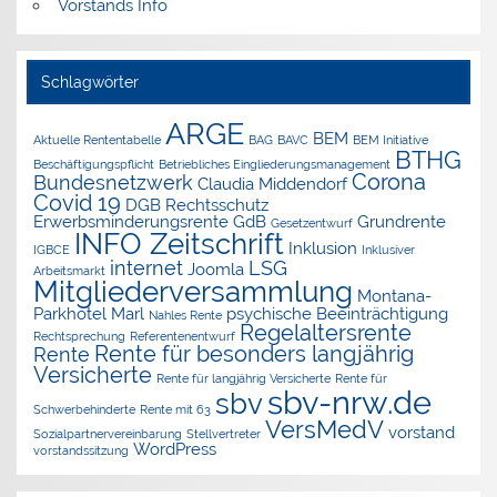
Vorstands Info
Schlagwörter
ARGE
BEM
Aktuelle Rententabelle
BAG
BAVC
BEM Initiative
BTHG
Beschäftigungspflicht
Betriebliches Eingliederungsmanagement
Corona
Bundesnetzwerk
Claudia Middendorf
Covid 19
DGB Rechtsschutz
Erwerbsminderungsrente
GdB
Grundrente
Gesetzentwurf
INFO Zeitschrift
Inklusion
IGBCE
Inklusiver
internet
LSG
Joomla
Arbeitsmarkt
Mitgliederversammlung
Montana-
Parkhotel Marl
psychische Beeinträchtigung
Nahles Rente
Regelaltersrente
Rechtsprechung
Referentenentwurf
Rente für besonders langjährig
Rente
Versicherte
Rente für langjährig Versicherte
Rente für
sbv-nrw.de
sbv
Schwerbehinderte
Rente mit 63
VersMedV
vorstand
Sozialpartnervereinbarung
Stellvertreter
WordPress
vorstandssitzung