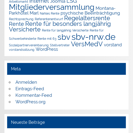
internet
LSG
Joomla
Arbeitsmarkt
Mitgliederversammlung
Montana-
Parkhotel Marl
psychische Beeinträchtigung
Nahles Rente
Regelaltersrente
Rechtsprechung
Referentenentwurf
Rente für besonders langjährig
Rente
Versicherte
Rente für langjährig Versicherte
Rente für
sbv-nrw.de
sbv
Schwerbehinderte
Rente mit 63
VersMedV
vorstand
Sozialpartnervereinbarung
Stellvertreter
WordPress
vorstandssitzung
Meta
Anmelden
Eintrags-Feed
Kommentar-Feed
WordPress.org
Neueste Beiträge