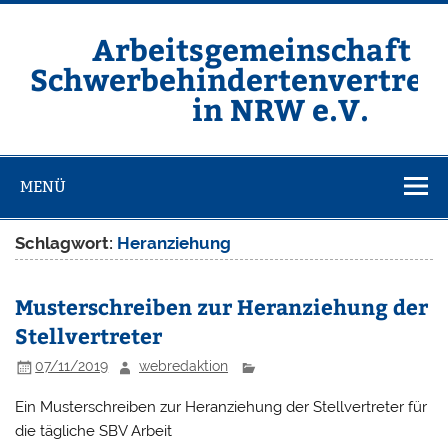
Zum
Inhalt
springen
Arbeitsgemeinschaft d
Schwerbehindertenvertret
in NRW e.V.
Homepage der ARGE SBV NRW e.V.
MENÜ
Schlagwort:
Heranziehung
Musterschreiben zur Heranziehung der
Stellvertreter
07/11/2019
webredaktion
Ein Musterschreiben zur Heranziehung der Stellvertreter für
die tägliche SBV Arbeit