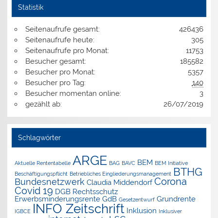
Statistik
Seitenaufrufe gesamt:
426436
Seitenaufrufe heute:
305
Seitenaufrufe pro Monat:
11753
Besucher gesamt:
185582
Besucher pro Monat:
5357
Besucher pro Tag:
140
Besucher momentan online:
3
gezählt ab:
26/07/2019
Schlagwörter
ARGE
BEM
Aktuelle Rententabelle
BAG
BAVC
BEM Initiative
BTHG
Beschäftigungspflicht
Betriebliches Eingliederungsmanagement
Corona
Bundesnetzwerk
Claudia Middendorf
Covid 19
DGB Rechtsschutz
Erwerbsminderungsrente
GdB
Grundrente
Gesetzentwurf
INFO Zeitschrift
Inklusion
IGBCE
Inklusiver