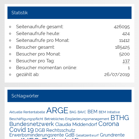
Statistik
Seitenaufrufe gesamt:
426095
Seitenaufrufe heute:
424
Seitenaufrufe pro Monat:
11412
Besucher gesamt:
185425
Besucher pro Monat:
5200
Besucher pro Tag:
137
Besucher momentan online:
1
gezählt ab:
26/07/2019
Schlagwörter
ARGE
BEM
Aktuelle Rententabelle
BAG
BAVC
BEM Initiative
BTHG
Beschäftigungspflicht
Betriebliches Eingliederungsmanagement
Corona
Bundesnetzwerk
Claudia Middendorf
Covid 19
DGB Rechtsschutz
Erwerbsminderungsrente
GdB
Grundrente
Gesetzentwurf