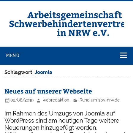
Zum
Inhalt
springen
Arbeitsgemeinschaft d
Schwerbehindertenvertret
in NRW e.V.
Homepage der ARGE SBV NRW e.V.
MENÜ
Schlagwort:
Joomla
Neues auf unserer Webseite
02/08/2019
webredaktion
Rund um sbv-nrw.de
Im Rahmen des Umzugs von Joomla auf
WordPress sind am heutigen Tage weitere
Neuerungen hinzugefügt worden.