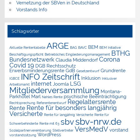
Vernetzung der SBVen in Deutschland
Vorstands Info
Schlagwörter
ARGE
BEM
Aktuelle Rententabelle
BAG
BAVC
BEM Initiative
BTHG
Beschäftigungspflicht
Betriebliches Eingliederungsmanagement
Corona
Bundesnetzwerk
Claudia Middendorf
Covid 19
DGB Rechtsschutz
Erwerbsminderungsrente
GdB
Grundrente
Gesetzentwurf
INFO Zeitschrift
Inklusion
IGBCE
Inklusiver
internet
LSG
Joomla
Arbeitsmarkt
Mitgliederversammlung
Montana-
Parkhotel Marl
psychische Beeinträchtigung
Nahles Rente
Regelaltersrente
Rechtsprechung
Referentenentwurf
Rente für besonders langjährig
Rente
Versicherte
Rente für langjährig Versicherte
Rente für
sbv-nrw.de
sbv
Schwerbehinderte
Rente mit 63
VersMedV
vorstand
Sozialpartnervereinbarung
Stellvertreter
WordPress
vorstandssitzung