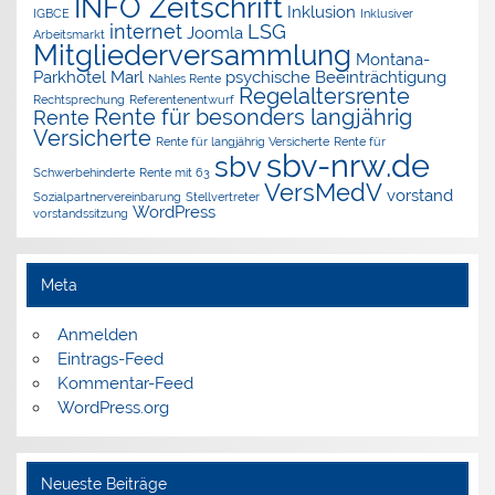
INFO Zeitschrift
Inklusion
IGBCE
Inklusiver
internet
LSG
Joomla
Arbeitsmarkt
Mitgliederversammlung
Montana-
Parkhotel Marl
psychische Beeinträchtigung
Nahles Rente
Regelaltersrente
Rechtsprechung
Referentenentwurf
Rente für besonders langjährig
Rente
Versicherte
Rente für langjährig Versicherte
Rente für
sbv-nrw.de
sbv
Schwerbehinderte
Rente mit 63
VersMedV
vorstand
Sozialpartnervereinbarung
Stellvertreter
WordPress
vorstandssitzung
Meta
Anmelden
Eintrags-Feed
Kommentar-Feed
WordPress.org
Neueste Beiträge