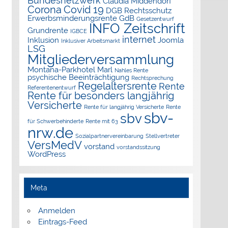
Bundesnetzwerk
Claudia Middendorf
Corona
Covid 19
DGB Rechtsschutz
Erwerbsminderungsrente
GdB
Gesetzentwurf
INFO Zeitschrift
Grundrente
IGBCE
internet
Inklusion
Joomla
Inklusiver Arbeitsmarkt
LSG
Mitgliederversammlung
Montana-Parkhotel Marl
Nahles Rente
psychische Beeinträchtigung
Rechtsprechung
Regelaltersrente
Rente
Referentenentwurf
Rente für besonders langjährig
Versicherte
Rente für langjährig Versicherte
Rente
sbv-
sbv
für Schwerbehinderte
Rente mit 63
nrw.de
Sozialpartnervereinbarung
Stellvertreter
VersMedV
vorstand
vorstandssitzung
WordPress
Meta
Anmelden
Eintrags-Feed