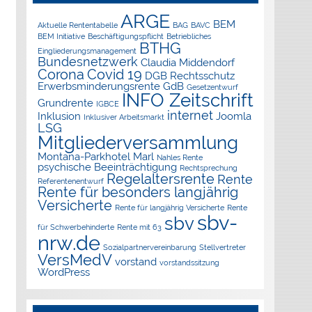
ARGE
BEM
Aktuelle Rententabelle
BAG
BAVC
BEM Initiative
Beschäftigungspflicht
Betriebliches
BTHG
Eingliederungsmanagement
Bundesnetzwerk
Claudia Middendorf
Corona
Covid 19
DGB Rechtsschutz
Erwerbsminderungsrente
GdB
Gesetzentwurf
INFO Zeitschrift
Grundrente
IGBCE
internet
Inklusion
Joomla
Inklusiver Arbeitsmarkt
LSG
Mitgliederversammlung
Montana-Parkhotel Marl
Nahles Rente
psychische Beeinträchtigung
Rechtsprechung
Regelaltersrente
Rente
Referentenentwurf
Rente für besonders langjährig
Versicherte
Rente für langjährig Versicherte
Rente
sbv-
sbv
für Schwerbehinderte
Rente mit 63
nrw.de
Sozialpartnervereinbarung
Stellvertreter
VersMedV
vorstand
vorstandssitzung
WordPress