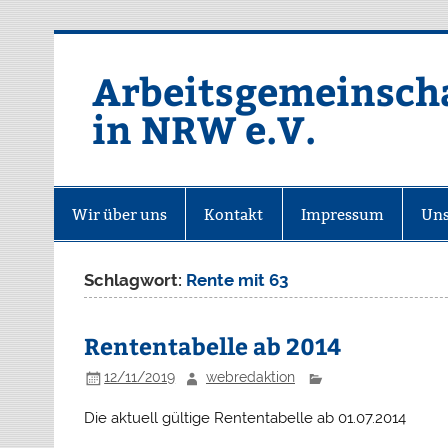
Zum
Inhalt
springen
Arbeitsgemeinsch
in NRW e.V.
Homepage der ARGE SBV NRW e.
Wir über uns
Kontakt
Impressum
Uns
Schlagwort:
Rente mit 63
Rententabelle ab 2014
12/11/2019
webredaktion
Die aktuell gültige Rententabelle ab 01.07.2014