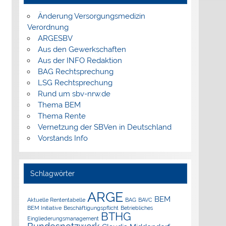
Änderung Versorgungsmedizin
Verordnung
ARGESBV
Aus den Gewerkschaften
Aus der INFO Redaktion
BAG Rechtsprechung
LSG Rechtsprechung
Rund um sbv-nrw.de
Thema BEM
Thema Rente
Vernetzung der SBVen in Deutschland
Vorstands Info
Schlagwörter
ARGE
BEM
Aktuelle Rententabelle
BAG
BAVC
BEM Initiative
Beschäftigungspflicht
Betriebliches
BTHG
Eingliederungsmanagement