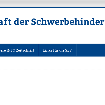
aft der Schwerbehinde
V.
ere INFO Zeitschrift
Links für die SBV