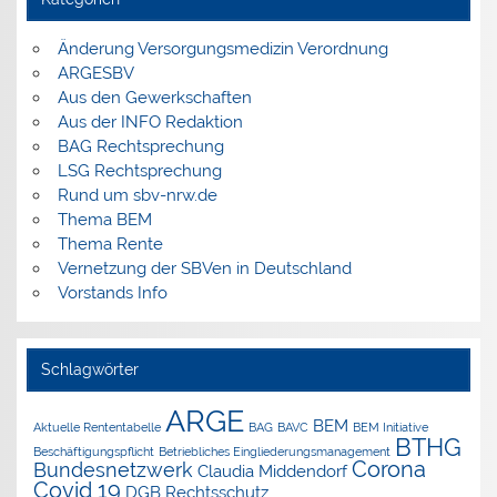
Änderung Versorgungsmedizin Verordnung
ARGESBV
Aus den Gewerkschaften
Aus der INFO Redaktion
BAG Rechtsprechung
LSG Rechtsprechung
Rund um sbv-nrw.de
Thema BEM
Thema Rente
Vernetzung der SBVen in Deutschland
Vorstands Info
Schlagwörter
ARGE
BEM
Aktuelle Rententabelle
BAG
BAVC
BEM Initiative
BTHG
Beschäftigungspflicht
Betriebliches Eingliederungsmanagement
Corona
Bundesnetzwerk
Claudia Middendorf
Covid 19
DGB Rechtsschutz