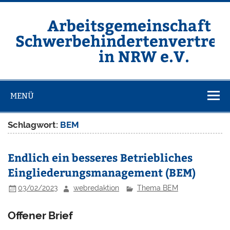
Zum
Inhalt
springen
Arbeitsgemeinschaft d
Schwerbehindertenvertret
in NRW e.V.
Homepage der ARGE SBV NRW e.V.
MENÜ
Schlagwort:
BEM
Endlich ein besseres Betriebliches
Eingliederungsmanagement (BEM)
03/02/2023
webredaktion
Thema BEM
Offener Brief