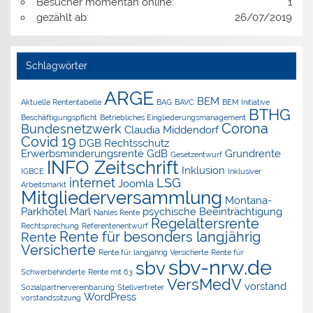
Besucher momentan online:
1
gezählt ab:
26/07/2019
Schlagwörter
ARGE
BEM
Aktuelle Rententabelle
BAG
BAVC
BEM Initiative
BTHG
Beschäftigungspflicht
Betriebliches Eingliederungsmanagement
Corona
Bundesnetzwerk
Claudia Middendorf
Covid 19
DGB Rechtsschutz
Erwerbsminderungsrente
GdB
Grundrente
Gesetzentwurf
INFO Zeitschrift
Inklusion
IGBCE
Inklusiver
internet
LSG
Joomla
Arbeitsmarkt
Mitgliederversammlung
Montana-
Parkhotel Marl
psychische Beeinträchtigung
Nahles Rente
Regelaltersrente
Rechtsprechung
Referentenentwurf
Rente für besonders langjährig
Rente
Versicherte
Rente für langjährig Versicherte
Rente für
sbv-nrw.de
sbv
Schwerbehinderte
Rente mit 63
VersMedV
vorstand
Sozialpartnervereinbarung
Stellvertreter
WordPress
vorstandssitzung