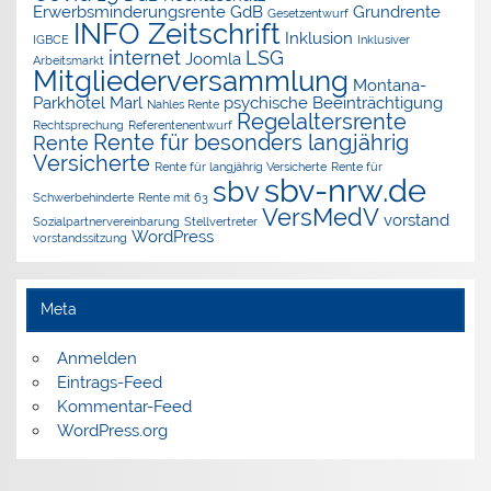
Erwerbsminderungsrente
GdB
Grundrente
Gesetzentwurf
INFO Zeitschrift
Inklusion
IGBCE
Inklusiver
internet
LSG
Joomla
Arbeitsmarkt
Mitgliederversammlung
Montana-
Parkhotel Marl
psychische Beeinträchtigung
Nahles Rente
Regelaltersrente
Rechtsprechung
Referentenentwurf
Rente für besonders langjährig
Rente
Versicherte
Rente für langjährig Versicherte
Rente für
sbv-nrw.de
sbv
Schwerbehinderte
Rente mit 63
VersMedV
vorstand
Sozialpartnervereinbarung
Stellvertreter
WordPress
vorstandssitzung
Meta
Anmelden
Eintrags-Feed
Kommentar-Feed
WordPress.org