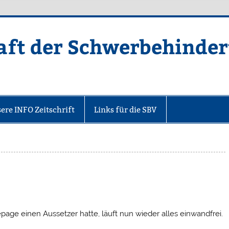
aft der Schwerbehinde
V.
ere INFO Zeitschrift
Links für die SBV
e einen Aussetzer hatte, läuft nun wieder alles einwandfrei.