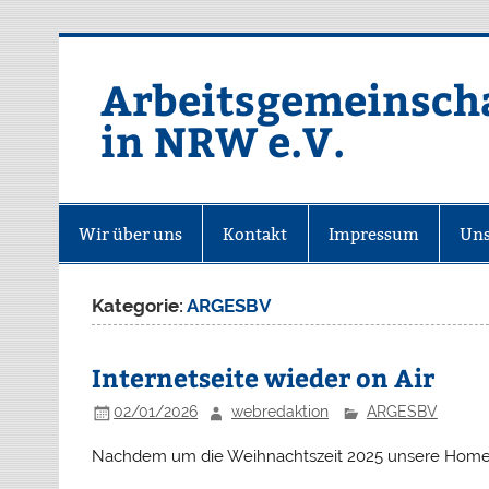
Zum
Inhalt
springen
Arbeitsgemeinsch
in NRW e.V.
Homepage der ARGE SBV NRW e.
Wir über uns
Kontakt
Impressum
Uns
Kategorie:
ARGESBV
Internetseite wieder on Air
02/01/2026
webredaktion
ARGESBV
Nachdem um die Weihnachtszeit 2025 unsere Homepag