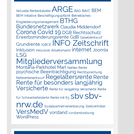
ARGE
BEM
Aktuelle Rententabelle
BAG
BAVC
BEM Initiative
Beschäftigungspflicht
Betriebliches
BTHG
Eingliederungsmanagement
Bundesnetzwerk
Claudia Middendorf
Corona
Covid 19
DGB Rechtsschutz
Erwerbsminderungsrente
GdB
Gesetzentwurf
INFO Zeitschrift
Grundrente
IGBCE
internet
Inklusion
Joomla
Inklusiver Arbeitsmarkt
LSG
Mitgliederversammlung
Montana-Parkhotel Marl
Nahles Rente
psychische Beeinträchtigung
Rechtsprechung
Regelaltersrente
Rente
Referentenentwurf
Rente für besonders langjährig
Versicherte
Rente für langjährig Versicherte
Rente
sbv-
sbv
für Schwerbehinderte
Rente mit 63
nrw.de
Sozialpartnervereinbarung
Stellvertreter
VersMedV
vorstand
vorstandssitzung
WordPress