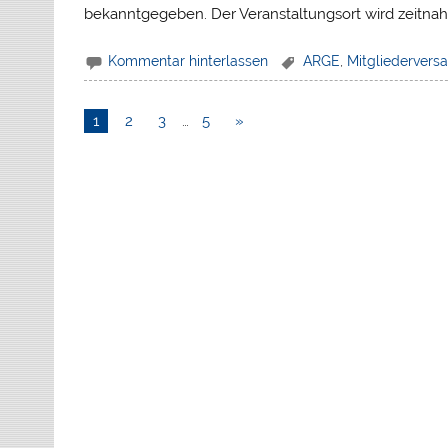
bekanntgegeben. Der Veranstaltungsort wird zeitnah 
Kommentar hinterlassen
ARGE
,
Mitgliederver
1
2
3
…
5
»