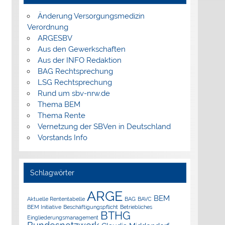
Änderung Versorgungsmedizin
Verordnung
ARGESBV
Aus den Gewerkschaften
Aus der INFO Redaktion
BAG Rechtsprechung
LSG Rechtsprechung
Rund um sbv-nrw.de
Thema BEM
Thema Rente
Vernetzung der SBVen in Deutschland
Vorstands Info
Schlagwörter
ARGE
BEM
Aktuelle Rententabelle
BAG
BAVC
BEM Initiative
Beschäftigungspflicht
Betriebliches
BTHG
Eingliederungsmanagement