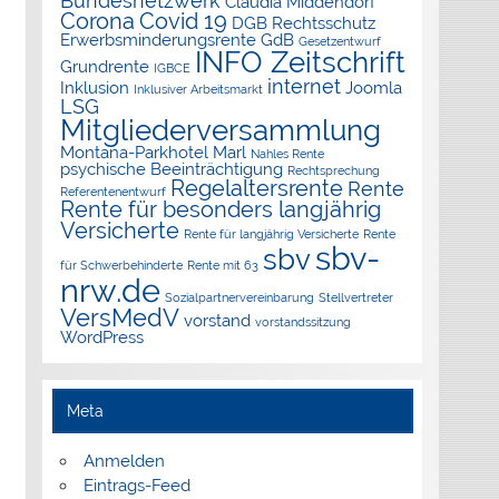
Bundesnetzwerk
Claudia Middendorf
Corona
Covid 19
DGB Rechtsschutz
Erwerbsminderungsrente
GdB
Gesetzentwurf
INFO Zeitschrift
Grundrente
IGBCE
internet
Inklusion
Joomla
Inklusiver Arbeitsmarkt
LSG
Mitgliederversammlung
Montana-Parkhotel Marl
Nahles Rente
psychische Beeinträchtigung
Rechtsprechung
Regelaltersrente
Rente
Referentenentwurf
Rente für besonders langjährig
Versicherte
Rente für langjährig Versicherte
Rente
sbv-
sbv
für Schwerbehinderte
Rente mit 63
nrw.de
Sozialpartnervereinbarung
Stellvertreter
VersMedV
vorstand
vorstandssitzung
WordPress
Meta
Anmelden
Eintrags-Feed