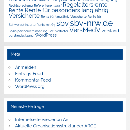
Regelaltersrente
Rechtsprechung
Referentenentwurf
Rente für besonders langjährig
Rente
Versicherte
Rente für langjährig Versicherte
Rente für
sbv-nrw.de
sbv
Schwerbehinderte
Rente mit 63
VersMedV
vorstand
Sozialpartnervereinbarung
Stellvertreter
WordPress
vorstandssitzung
Meta
Anmelden
Eintrags-Feed
Kommentar-Feed
WordPress.org
Neueste Beiträge
Internetseite wieder on Air
Aktuelle Organisationsstruktur der ARGE