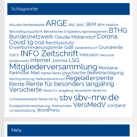
Schlagwörter
ARGE
BEM
Aktuelle Rententabelle
BAG
BAVC
BEM Initiative
BTHG
Beschäftigungspflicht
Betriebliches Eingliederungsmanagement
Corona
Bundesnetzwerk
Claudia Middendorf
Covid 19
DGB Rechtsschutz
Erwerbsminderungsrente
GdB
Grundrente
Gesetzentwurf
INFO Zeitschrift
Inklusion
IGBCE
Inklusiver
internet
LSG
Joomla
Arbeitsmarkt
Mitgliederversammlung
Montana-
Parkhotel Marl
psychische Beeinträchtigung
Nahles Rente
Regelaltersrente
Rechtsprechung
Referentenentwurf
Rente für besonders langjährig
Rente
Versicherte
Rente für langjährig Versicherte
Rente für
sbv-nrw.de
sbv
Schwerbehinderte
Rente mit 63
VersMedV
vorstand
Sozialpartnervereinbarung
Stellvertreter
WordPress
vorstandssitzung
Meta