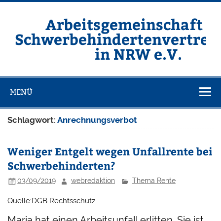
Zum
Inhalt
springen
Arbeitsgemeinschaft d
Schwerbehindertenvertret
in NRW e.V.
Homepage der ARGE SBV NRW e.V.
MENÜ
Schlagwort:
Anrechnungsverbot
Weniger Entgelt wegen Unfallrente bei
Schwerbehinderten?
03/09/2019
webredaktion
Thema Rente
Quelle:DGB Rechtsschutz
Maria hat einen Arbeitsunfall erlitten. Sie ist