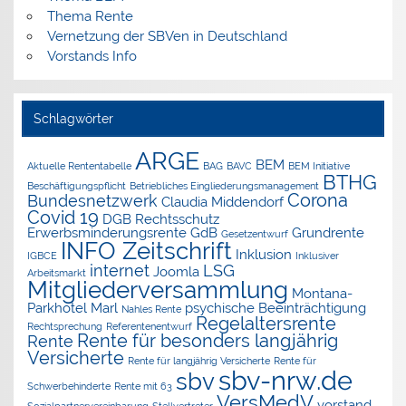
Thema Rente
Vernetzung der SBVen in Deutschland
Vorstands Info
Schlagwörter
ARGE
BEM
Aktuelle Rententabelle
BAG
BAVC
BEM Initiative
BTHG
Beschäftigungspflicht
Betriebliches Eingliederungsmanagement
Corona
Bundesnetzwerk
Claudia Middendorf
Covid 19
DGB Rechtsschutz
Erwerbsminderungsrente
GdB
Grundrente
Gesetzentwurf
INFO Zeitschrift
Inklusion
IGBCE
Inklusiver
internet
LSG
Joomla
Arbeitsmarkt
Mitgliederversammlung
Montana-
Parkhotel Marl
psychische Beeinträchtigung
Nahles Rente
Regelaltersrente
Rechtsprechung
Referentenentwurf
Rente für besonders langjährig
Rente
Versicherte
Rente für langjährig Versicherte
Rente für
sbv-nrw.de
sbv
Schwerbehinderte
Rente mit 63
VersMedV
vorstand
Sozialpartnervereinbarung
Stellvertreter