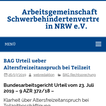
Zum
Inhalt
springen
Arbeitsgemeinschaft d
Schwerbehindertenvertret
in NRW e.V.
Homepage der ARGE SBV NRW e.V.
MENÜ
BAG Urteil ueber
Altersfreizeitanspruch bei Teilzeit
26/07/2019
webredaktion
BAG Rechtsprechung
Bundesarbeitsgericht Urteil vom 23. Juli
2019 – 9 AZR 372/18 –
Klarheit über Altersfreizeitanspruch bei
Teilzeitbeschäftigung