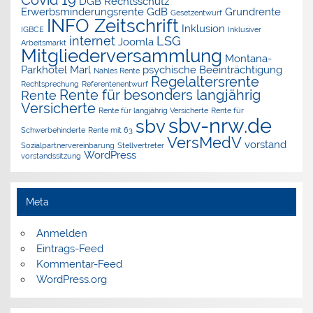
Covid 19
DGB Rechtsschutz
Erwerbsminderungsrente
GdB
Grundrente
Gesetzentwurf
INFO Zeitschrift
Inklusion
IGBCE
Inklusiver
internet
LSG
Joomla
Arbeitsmarkt
Mitgliederversammlung
Montana-
Parkhotel Marl
psychische Beeinträchtigung
Nahles Rente
Regelaltersrente
Rechtsprechung
Referentenentwurf
Rente für besonders langjährig
Rente
Versicherte
Rente für langjährig Versicherte
Rente für
sbv-nrw.de
sbv
Schwerbehinderte
Rente mit 63
VersMedV
vorstand
Sozialpartnervereinbarung
Stellvertreter
WordPress
vorstandssitzung
Meta
Anmelden
Eintrags-Feed
Kommentar-Feed
WordPress.org