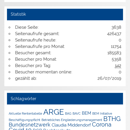
Statistik
Diese Seite:
3638
Seitenaufrufe gesamt:
426437
Seitenaufrufe heute:
0
Seitenaufrufe pro Monat:
11754
Besucher gesamt:
185583
Besucher pro Monat:
5358
Besucher pro Tag:
142
Besucher momentan online:
0
gezählt ab:
26/07/2019
Schlagwörter
ARGE
BEM
Aktuelle Rententabelle
BAG
BAVC
BEM Initiative
BTHG
Beschäftigungspflicht
Betriebliches Eingliederungsmanagement
Corona
Bundesnetzwerk
Claudia Middendorf