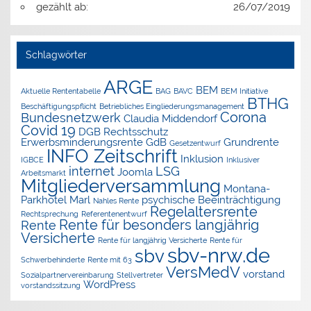
gezählt ab:
26/07/2019
Schlagwörter
ARGE
BEM
Aktuelle Rententabelle
BAG
BAVC
BEM Initiative
BTHG
Beschäftigungspflicht
Betriebliches Eingliederungsmanagement
Corona
Bundesnetzwerk
Claudia Middendorf
Covid 19
DGB Rechtsschutz
Erwerbsminderungsrente
GdB
Grundrente
Gesetzentwurf
INFO Zeitschrift
Inklusion
IGBCE
Inklusiver
internet
LSG
Joomla
Arbeitsmarkt
Mitgliederversammlung
Montana-
Parkhotel Marl
psychische Beeinträchtigung
Nahles Rente
Regelaltersrente
Rechtsprechung
Referentenentwurf
Rente für besonders langjährig
Rente
Versicherte
Rente für langjährig Versicherte
Rente für
sbv-nrw.de
sbv
Schwerbehinderte
Rente mit 63
VersMedV
vorstand
Sozialpartnervereinbarung
Stellvertreter
WordPress
vorstandssitzung