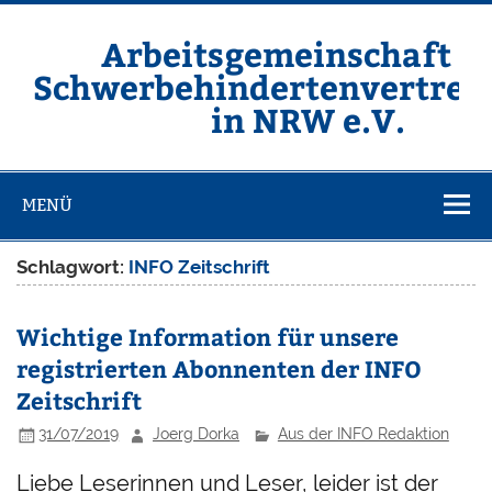
Zum
Inhalt
springen
Arbeitsgemeinschaft d
Schwerbehindertenvertret
in NRW e.V.
Homepage der ARGE SBV NRW e.V.
MENÜ
Schlagwort:
INFO Zeitschrift
Wichtige Information für unsere
registrierten Abonnenten der INFO
Zeitschrift
31/07/2019
Joerg Dorka
Aus der INFO Redaktion
Liebe Leserinnen und Leser, leider ist der