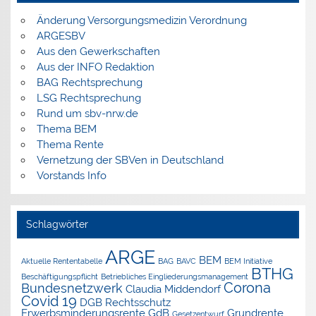
Änderung Versorgungsmedizin Verordnung
ARGESBV
Aus den Gewerkschaften
Aus der INFO Redaktion
BAG Rechtsprechung
LSG Rechtsprechung
Rund um sbv-nrw.de
Thema BEM
Thema Rente
Vernetzung der SBVen in Deutschland
Vorstands Info
Schlagwörter
ARGE
BEM
Aktuelle Rententabelle
BAG
BAVC
BEM Initiative
BTHG
Beschäftigungspflicht
Betriebliches Eingliederungsmanagement
Corona
Bundesnetzwerk
Claudia Middendorf
Covid 19
DGB Rechtsschutz
Erwerbsminderungsrente
GdB
Grundrente
Gesetzentwurf