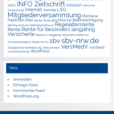
INFO Zeitschrift
Inklusion
IGBCE
Inklusiver
internet
LSG
Joomla
Arbeitsmarkt
Mitgliederversammlung
Montana-
Parkhotel Marl
psychische Beeinträchtigung
Nahles Rente
Regelaltersrente
Rechtsprechung
Referentenentwurf
Rente für besonders langjährig
Rente
Versicherte
Rente für langjährig Versicherte
Rente für
sbv-nrw.de
sbv
Schwerbehinderte
Rente mit 63
VersMedV
vorstand
Sozialpartnervereinbarung
Stellvertreter
WordPress
vorstandssitzung
Meta
Anmelden
Eintrags-Feed
Kommentar-Feed
WordPress.org