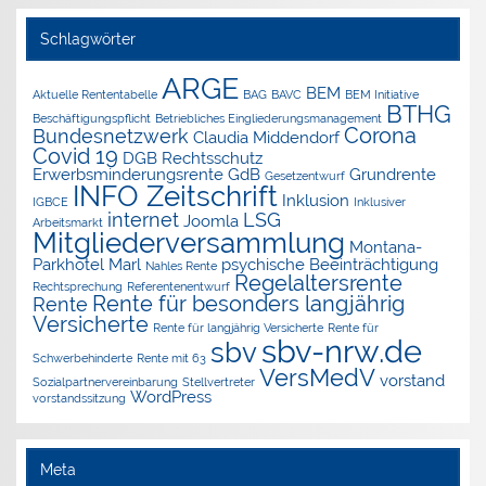
Schlagwörter
ARGE
BEM
Aktuelle Rententabelle
BAG
BAVC
BEM Initiative
BTHG
Beschäftigungspflicht
Betriebliches Eingliederungsmanagement
Corona
Bundesnetzwerk
Claudia Middendorf
Covid 19
DGB Rechtsschutz
Erwerbsminderungsrente
GdB
Grundrente
Gesetzentwurf
INFO Zeitschrift
Inklusion
IGBCE
Inklusiver
internet
LSG
Joomla
Arbeitsmarkt
Mitgliederversammlung
Montana-
Parkhotel Marl
psychische Beeinträchtigung
Nahles Rente
Regelaltersrente
Rechtsprechung
Referentenentwurf
Rente für besonders langjährig
Rente
Versicherte
Rente für langjährig Versicherte
Rente für
sbv-nrw.de
sbv
Schwerbehinderte
Rente mit 63
VersMedV
vorstand
Sozialpartnervereinbarung
Stellvertreter
WordPress
vorstandssitzung
Meta