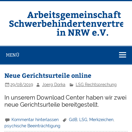
Zum
Inhalt
springen
Arbeitsgemeinschaft d
Schwerbehindertenvertret
in NRW e.V.
Homepage der ARGE SBV NRW e.V.
MENÜ
Neue Gerichtsurteile online
29/08/2019
Joerg Dorka
LSG Rechtsprechung
In unserem Download Center haben wir zwei
neue Gerichtsurteile bereitgestellt.
Kommentar hinterlassen
GdB
,
LSG
,
Merkzeichen
,
psychische Beeinträchtigung