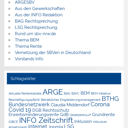
ARGESBV
Aus den Gewerkschaften
Aus der INFO Redaktion
BAG Rechtsprechung
LSG Rechtsprechung
Rund um sbv-nrw.de
Thema BEM
Thema Rente
Vernetzung der SBVen in Deutschland
Vorstands Info
Schlagwörter
ARGE
BEM
Aktuelle Rententabelle
BAG
BAVC
BEM Initiative
BTHG
Beschäftigungspflicht
Betriebliches Eingliederungsmanagement
Corona
Bundesnetzwerk
Claudia Middendorf
Covid 19
DGB Rechtsschutz
Erwerbsminderungsrente
GdB
Grundrente
Gesetzentwurf
INFO Zeitschrift
Inklusion
IGBCE
Inklusiver
internet
LSG
Joomla
Arbeitsmarkt