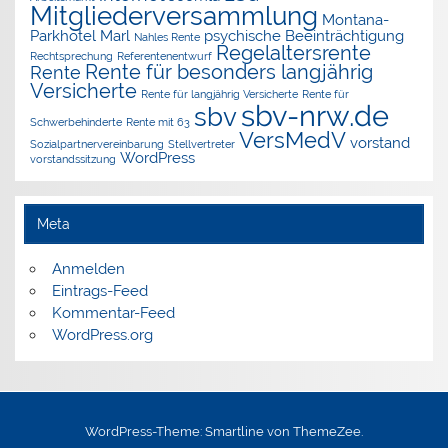
Mitgliederversammlung
Montana-
Parkhotel Marl
psychische Beeinträchtigung
Nahles Rente
Regelaltersrente
Rechtsprechung
Referentenentwurf
Rente für besonders langjährig
Rente
Versicherte
Rente für langjährig Versicherte
Rente für
sbv-nrw.de
sbv
Schwerbehinderte
Rente mit 63
VersMedV
vorstand
Sozialpartnervereinbarung
Stellvertreter
WordPress
vorstandssitzung
Meta
Anmelden
Eintrags-Feed
Kommentar-Feed
WordPress.org
WordPress-Theme: Smartline von ThemeZee.